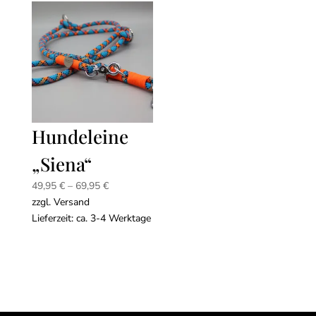
Hundeleine
„Siena“
Preisspanne:
49,95
€
–
69,95
€
49,95 €
zzgl.
Versand
bis
Lieferzeit: ca. 3-4 Werktage
69,95 €