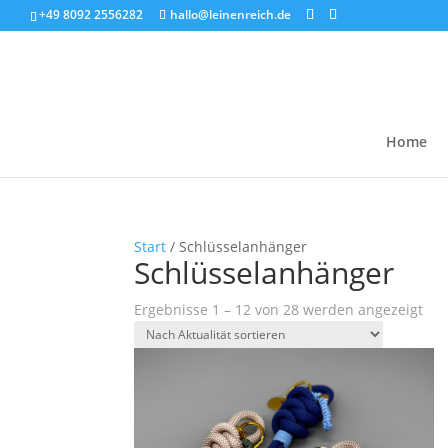
+49 8092 2556282
hallo@leinenreich.de
Home
Start
/ Schlüsselanhänger
Schlüsselanhänger
Na
Ergebnisse 1 – 12 von 28 werden angezeigt
Akt
sort