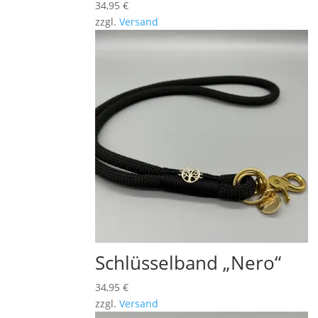
34,95
€
zzgl.
Versand
Schlüsselband „Nero“
34,95
€
zzgl.
Versand