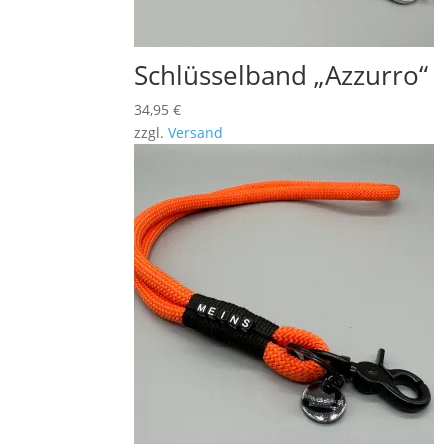
Schlüsselband „Azzurro“
34,95
€
zzgl.
Versand